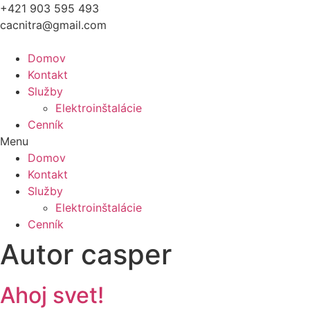
Preskočiť
+421 903 595 493
na
cacnitra@gmail.com
obsah
Domov
Kontakt
Služby
Elektroinštalácie
Cenník
Menu
Domov
Kontakt
Služby
Elektroinštalácie
Cenník
Autor
casper
Ahoj svet!